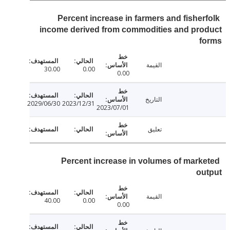
Percent increase in farmers and fisher
income derived from commodities and pro
f
القيمة
30.00
0.00
0.00
التاريخ
2029/06/30
2023/12/31
2023/07/01
تعليق
Percent increase in volumes of mark
ou
القيمة
40.00
0.00
0.00