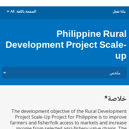
ل
الصفحة باللغة:
AR
dropdown
Philippine Ru
Development Project Sca
ة*
The development objective of the Rural Devel
Project Scale-Up Project for Philippine is to i
farmers and fisherfolk access to markets and in
income from selected agri-fishery value chain