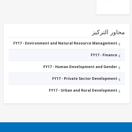
Agricultural
markets,
commercialization
and agri-business
FY17 -
Public
Administration
ور التركيز
- Industry,
Trade and
FY17 - Environment and Natural Resource Management
Services
FY17 - Finance
FY17 - Human Development and Gender
FY17 - Private Sector Development
FY17 - Urban and Rural Development