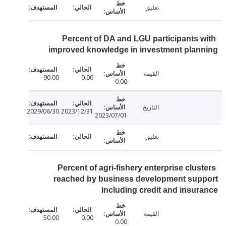
تعليق
Percent of DA and LGU participants 
improved knowledge in investment pla
القيمة
90.00
0.00
0.00
التاريخ
2029/06/30
2023/12/31
2023/07/01
تعليق
Percent of agri-fishery enterprise clus
reached by business development sup
including credit and insu
القيمة
50.00
0.00
0.00