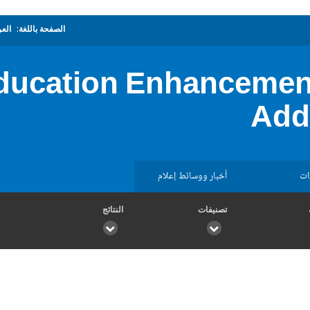
الصفحة باللغة:
العر
ducation Enhancement
Add
ات
أخبار ووسائط إعلام
تصنيفات
النتائج