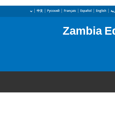
بية
English
Español
Français
Русский
中文
Zambia E