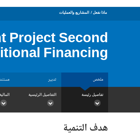
ماذا نفعل
المشاريع والعمليات
 Project Second
itional Financing
ملخص
تدبير
مستند
تفاصيل رئيسة
التفاصيل الرئيسية
المالية
هدف التنمية