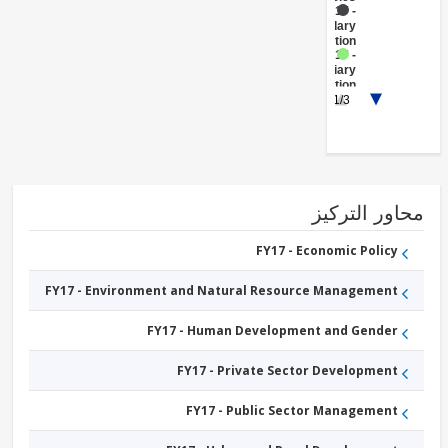
FY17 -
Secondary
Education
FY17 -
Tertiary
Education
FY17 -
1/3
Workforce
Development
and
Vocational
Education
FY17 -
Renewable
ور التركيز
Energy
Biomass
FY17 -
FY17 - Economic Policy
Mining
FY17 -
FY17 - Environment and Natural Resource Management
Renewable
Energy
Solar
FY17 - Human Development and Gender
FY17 - Private Sector Development
FY17 - Public Sector Management