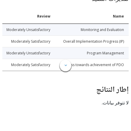
Date
Review
N
5-07-31
Moderately Unsatisfactory
Monitoring and Evalu
5-07-31
Moderately Satisfactory
Overall Implementation Progress
5-07-31
Moderately Unsatisfactory
Program Manage
5-07-31
Moderately Satisfactory
Progress towards achievement of
النتائج
 بيانات.