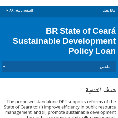
ل
الصفحة باللغة:
AR
dropdown
BR State of Ce
Sustainable Developm
Policy L
التنمية
The proposed standalone DPF supports reforms 
State of Ceara to: (i) improve efficiency in public re
management; and (ii) promote sustainable devel
through clean energy and skills develo