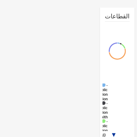
طاعات
FY17 -
Public
Administration
- Education
FY17 -
Public
Administration
- Health
FY17 -
Public
Administration
1/3
- Energy and