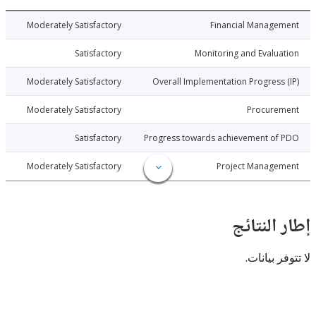
026-07-10
Moderately Satisfactory
Financial Manage
026-07-10
Satisfactory
Monitoring and Evalu
026-07-10
Moderately Satisfactory
Overall Implementation Progress
026-07-10
Moderately Satisfactory
Procure
026-07-10
Satisfactory
Progress towards achievement of
026-07-10
Moderately Satisfactory
Project Manage
النتائج
 بيانات.