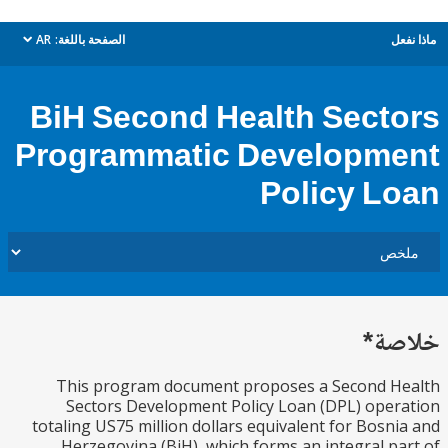
ل
الصفحة باللغة:
AR
dropdown
BiH Second Health Sect
Programmatic Developm
Policy L
ة*
This program document proposes a Second H
Sectors Development Policy Loan (DPL) ope
totaling US75 million dollars equivalent for Bosn
Herzegovina (BiH), which forms an integral p