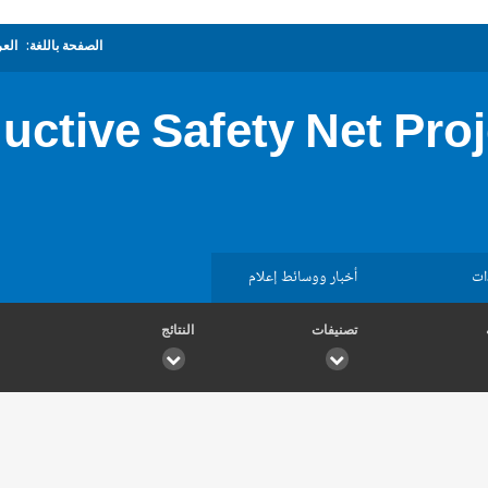
الصفحة باللغة:
العر
ctive Safety Net Proje
ات
أخبار ووسائط إعلام
تصنيفات
النتائج