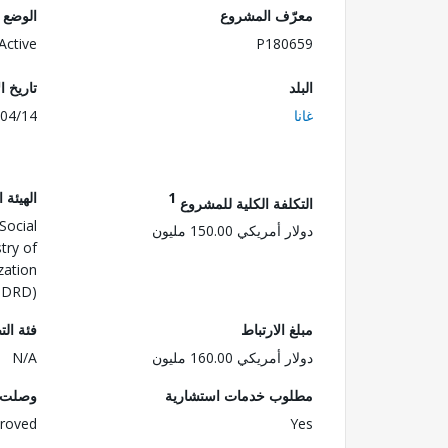
معرّف المشروع
الوضع
Active
P180659
البلد
تاريخ ا
غانا
04/14
1
الهيئة 
التكلفة الكلية للمشروع
Social
دولار أمريكي 150.00 مليون
try of
zation
GDRD)
مبلغ الارتباط
فئة الت
دولار أمريكي 160.00 مليون
N/A
مطلوب خدمات استشارية
وصلت ا
roved
Yes