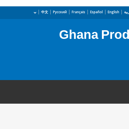
بية
English
Español
Français
Русский
中文
Ghana Produ