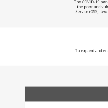
The COVID-19 pande
the poor and vul
Service (GSS), two
To expand and enh