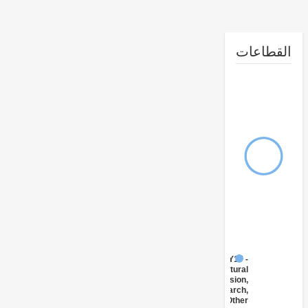
طاعات
FY17 -
Agricultural
Extension,
Research,
and Other