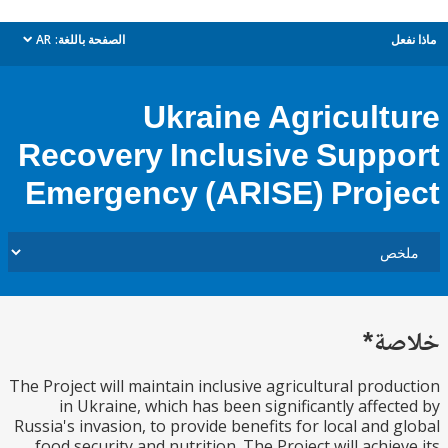
ل
الصفحة باللغة:
AR
dropdown
Ukraine Agricult
Recovery Inclusive Supp
Emergency (ARISE) Proj
ة*
The Project will maintain inclusive agricultural prod
in Ukraine, which has been significantly affec
Russia's invasion, to provide benefits for local and 
food security and nutrition. The Project will achie