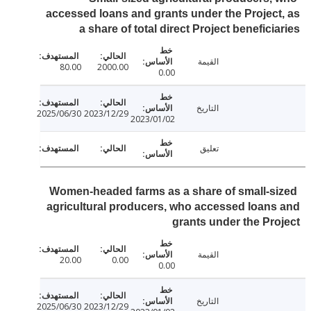
accessed loans and grants under the Projec
a share of total direct Project benefici
القيمة
80.00
2000.00
0.00
التاريخ
2025/06/30
2023/12/29
2023/01/02
تعليق
Women-headed farms as a share of small-s
agricultural producers, who accessed loan
grants under the Pr
القيمة
20.00
0.00
0.00
التاريخ
2025/06/30
2023/12/29