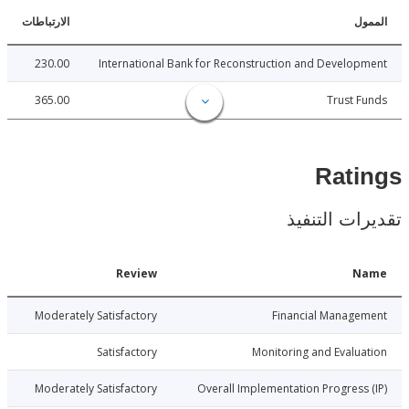
ل
الارتباطات
230.00
International Bank for Reconstruction and Develo
365.00
Trust 
Rat
ات التنفيذ
Date
Review
N
026-04-21
Moderately Satisfactory
Financial Manage
026-04-21
Satisfactory
Monitoring and Evalu
026-04-21
Moderately Satisfactory
Overall Implementation Progress