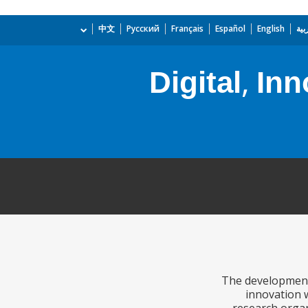
بية
English
Español
Français
Русский
中文
Digital, In
The development 
innovation 