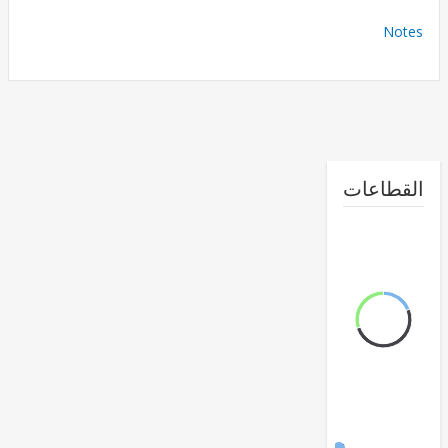
No
طاعات