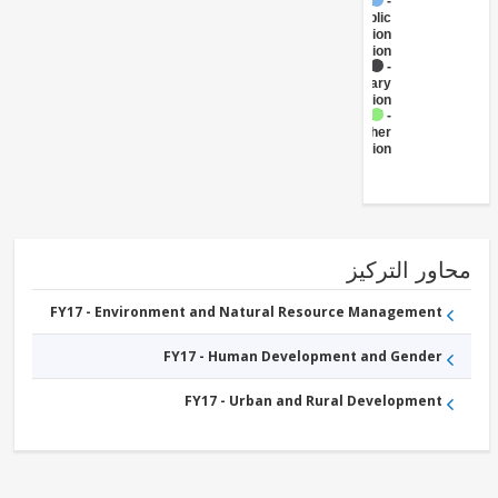
FY17 -
Public
Administration
- Education
FY17 -
Primary
Education
FY17 -
Other
Education
ور التركيز
FY17 - Environment and Natural Resource Management
FY17 - Human Development and Gender
FY17 - Urban and Rural Development