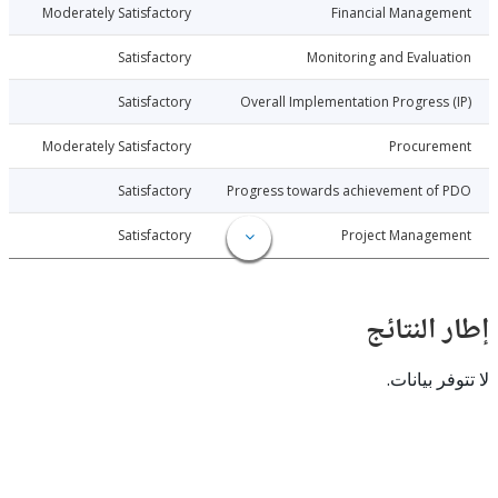
026-06-01
Moderately Satisfactory
Financial Manage
026-06-01
Satisfactory
Monitoring and Evalu
026-06-01
Satisfactory
Overall Implementation Progress
026-06-01
Moderately Satisfactory
Procure
026-06-01
Satisfactory
Progress towards achievement of
026-06-01
Satisfactory
Project Manage
النتائج
 بيانات.