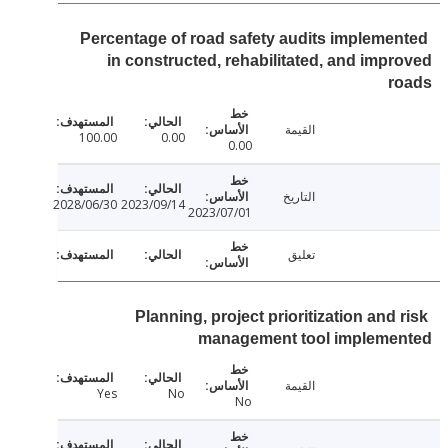
Percentage of road safety audits impleme
in constructed, rehabilitated, and imp
r
القيمة
100.00
0.00
0.00
التاريخ
2028/06/30
2023/09/14
2023/07/01
تعليق
Planning, project prioritization and
management tool impleme
القيمة
Yes
No
No