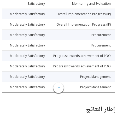
026-06-17
Satisfactory
Monitoring and Evalu
026-06-17
Moderately Satisfactory
Overall Implementation Progress
026-06-17
Moderately Satisfactory
Overall Implementation Progress
026-06-17
Moderately Satisfactory
Procure
026-06-17
Moderately Satisfactory
Procure
026-06-17
Moderately Satisfactory
Progress towards achievement of
026-06-17
Moderately Satisfactory
Progress towards achievement of
026-06-17
Moderately Satisfactory
Project Manage
026-06-17
Moderately Satisfactory
Project Manage
النتائج