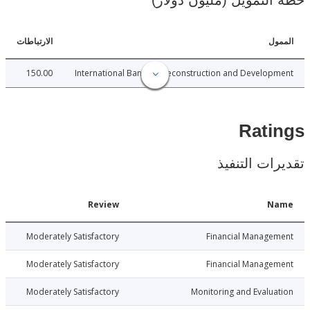
لتمويل (مليون دولار)
ل
الارتباطات
150.00
International Bank for Reconstruction and Develo
Rat
ات التنفيذ
Date
Review
N
026-06-17
Moderately Satisfactory
Financial Manage
026-06-17
Moderately Satisfactory
Financial Manage
026-06-17
Moderately Satisfactory
Monitoring and Evalu