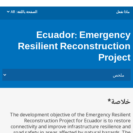
ل
الصفحة باللغة:
AR
dropdown
Ecuador: Emerge
Resilient Reconstruct
Proj
ة*
The development objective of the Emergency Res
Reconstruction Project for Ecuador is to r
connectivity and improve infrastructure resilien
road safety in areas affected by natural hazard