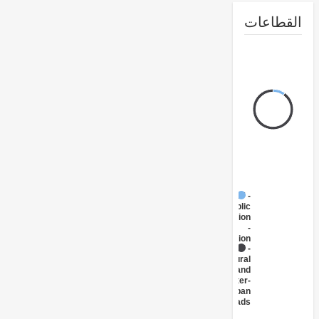
طاعات
FY17 -
Public
Administration
-
Transportation
FY17 -
Rural
and
Inter-
Urban
Roads