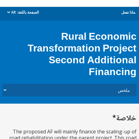
ل
الصفحة باللغة:
AR
dropdown
Rural Econo
Transformation Proj
Second Additio
Financ
ة*
The proposed AF will mainly finance the scaling
road rehabilitation under the parent project. Thi