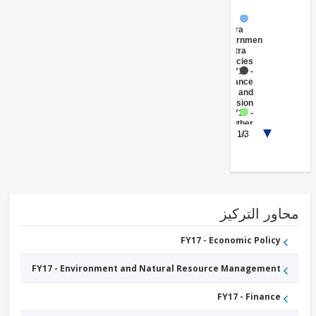
FY17 -
Central
Government
(Central
Agencies
)
FY17 -
Insurance
and
Pension
FY17 -
Other
1/3
Energy
and
Extractives
FY17 -
Social
Protection
FY17 -
Other
ور التركيز
Industry,
Trade
and
FY17 - Economic Policy
Services
FY17 - Environment and Natural Resource Management
FY17 - Finance