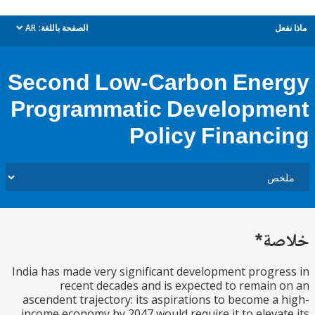
ل
الصفحة باللغة:
AR
dropdown
Second Low-Carbon Ene
Programmatic Developm
Policy Financ
ة*
India has made very significant development progr
recent decades and is expected to remain
ascendent trajectory: its aspirations to become a
income economy by 2047 would require it to eleva