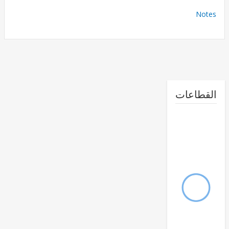
No
طاعات