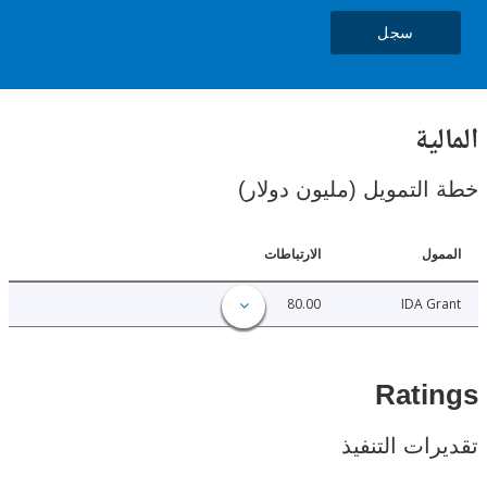
سجل
ية
لتمويل (مليون دولار)
ل
الارتباطات
80.00
IDA 
Rat
ات التنفيذ