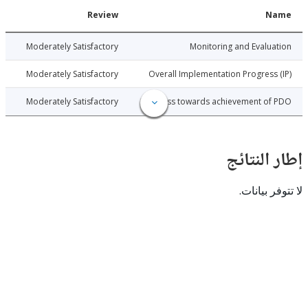
Date
Review
N
026-04-03
Moderately Satisfactory
Monitoring and Evalu
026-04-03
Moderately Satisfactory
Overall Implementation Progress
026-04-03
Moderately Satisfactory
Progress towards achievement of
النتائج
 بيانات.