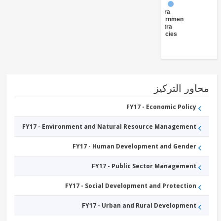
FY17 -
Central
Government
(Central
Agencies
)
ور التركيز
FY17 - Economic Policy
FY17 - Environment and Natural Resource Management
FY17 - Human Development and Gender
FY17 - Public Sector Management
FY17 - Social Development and Protection
FY17 - Urban and Rural Development