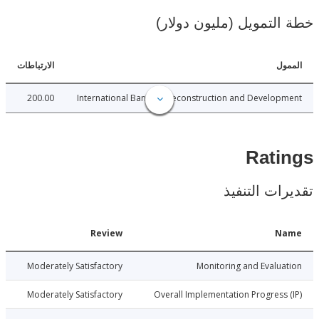
لتمويل (مليون دولار)
ل
الارتباطات
200.00
International Bank for Reconstruction and Develo
Rat
ات التنفيذ
Date
Review
N
026-04-17
Moderately Satisfactory
Monitoring and Evalu
026-04-17
Moderately Satisfactory
Overall Implementation Progress