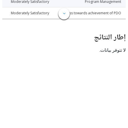
026-04-17
Moderately Satisfactory
Program Manage
026-04-17
Moderately Satisfactory
Progress towards achievement of
النتائج
 بيانات.