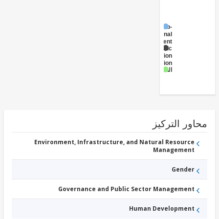
Sub-
National
Government
Public
Administration
- Education
الصحة
ور التركيز
Environment, Infrastructure, and Natural Resource
Management
Gender
Governance and Public Sector Management
Human Development