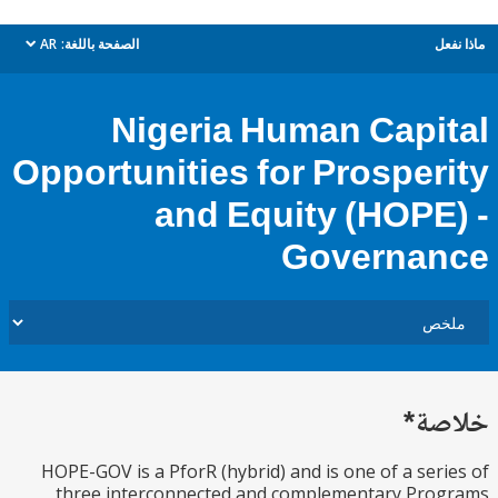
ل
الصفحة باللغة:
AR
dropdown
Nigeria Human Capi
Opportunities for Prosper
and Equity (HOPE
Governa
ة*
HOPE-GOV is a PforR (hybrid) and is one of a ser
three interconnected and complementary Pro