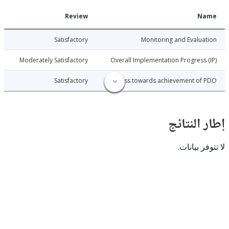
Date
Review
N
026-07-23
Satisfactory
Monitoring and Evalu
026-07-23
Moderately Satisfactory
Overall Implementation Progress
026-07-23
Satisfactory
Progress towards achievement of
النتائج
 بيانات.