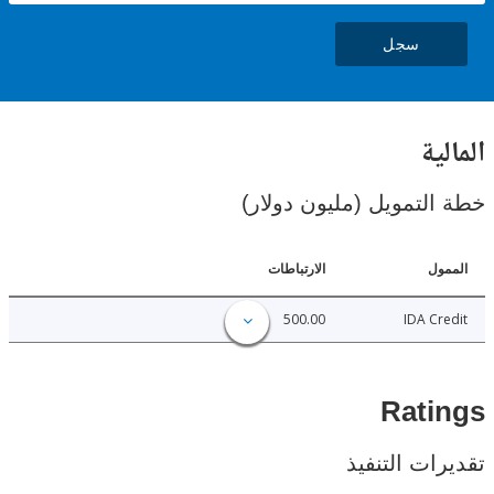
سجل
ية
لتمويل (مليون دولار)
ل
الارتباطات
500.00
IDA C
Rat
ات التنفيذ