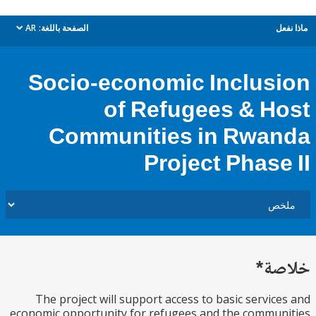
ل
الصفحة باللغة:
AR
dropdown
Socio-economic Inclus
of Refugees & H
Communities in Rwa
Project Phase
ة*
The project will support access to basic servic
economic opportunity for refugees and the commu