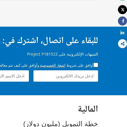
بريد الكتروني
Tweet
طباعة
Share
Share
للبقاء على اتصال، اشترك في:
التنبيهات الإلكترونية على Project P181522
أوافق على شروط
إشعار الخصوصية
وأوافق على كيف تتم معالجة 
المالية
خطة التمويل (مليون دولار)