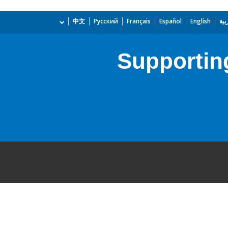
بية
English
Español
Français
Русский
中文
Supportin