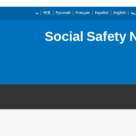
بية
English
Español
Français
Русский
中文
Social Safety 