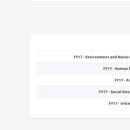
FY17 - Environment and Natu
FY17 - Human
FY17 - 
FY17 - Social De
FY17 - Urb