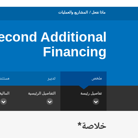
ماذا نفعل
المشاريع والعمليات
second Additional
Financing
ملخص
تدبير
مستند
تفاصيل رئيسة
التفاصيل الرئيسية
المالية
خلاصة*