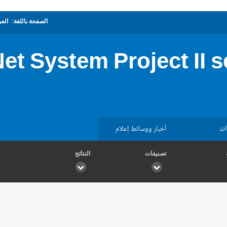
الصفحة باللغة:
العر
Net System Project II 
ات
أخبار ووسائط إعلام
تصنيفات
النتائج