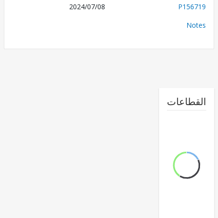
2024/07/08
P156
No
طاعات