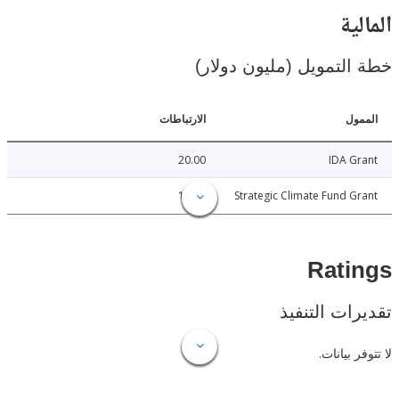
ية
لتمويل (مليون دولار)
ل
الارتباطات
20.00
IDA 
19.62
Strategic Climate Fund 
Rat
ات التنفيذ
 بيانات.