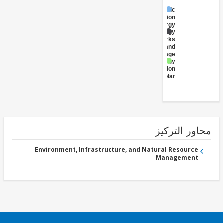
Public
Administration
- Energy
Energy
Networks
and
Storage
Energy
Generation
- Solar
ور التركيز
Environment, Infrastructure, and Natural Resource
Management