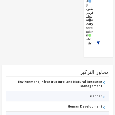
المبكرة
الطفولة
في
مرحلة
التعليم
Lower
Secondary
General
Education
الابتدائي
التعليم
Upper
1/2
Secondary
General
Education
ور التركيز
Environment, Infrastructure, and Natural Resource
Management
Gender
Human Development