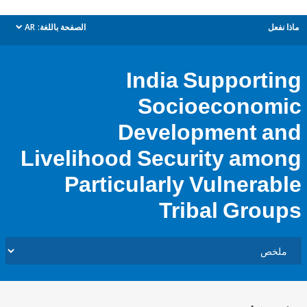
ل
الصفحة باللغة:
AR
dropdown
India Support
Socioecono
Development 
Livelihood Security am
Particularly Vulnera
Tribal Gro