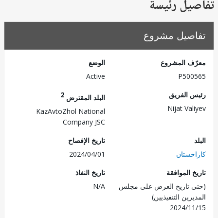
يل رئيسة
صيل مشروع
ف المشروع
الوضع
Active
P500
 الفريق
2
البلد المقترض
Nijat Val
KazAvtoZhol National
Company JSC
تاريخ الإفصاح
خستان
2024/04/01
 الموافقة
تاريخ النفاذ
 تاريخ العرض على مجلس
N/A
رين التنفيذيين)
2024/1