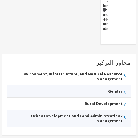
-
Transportation
Rural
and
Inter-
Urban
Roads
ور التركيز
Environment, Infrastructure, and Natural Resource
Management
Gender
Rural Development
Urban Development and Land Administration /
Management