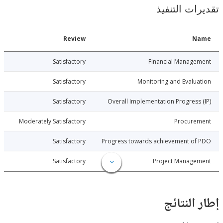
ات التنفيذ
Date
Review
N
026-05-01
Satisfactory
Financial Manage
026-05-01
Satisfactory
Monitoring and Evalu
026-05-01
Satisfactory
Overall Implementation Progress
026-05-01
Moderately Satisfactory
Procure
026-05-01
Satisfactory
Progress towards achievement of
026-05-01
Satisfactory
Project Manage
النتائج