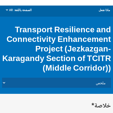
ل
الصفحة باللغة:
AR
dropdown
Transport Resilience 
Connectivity Enhancem
Project (Jezkazg
Karagandy Section of TC
(Middle Corrido
ة*