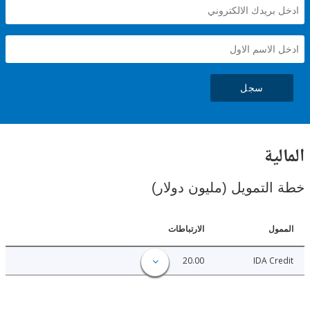
سجل
ية
لتمويل (مليون دولار)
ل
الارتباطات
20.00
IDA C