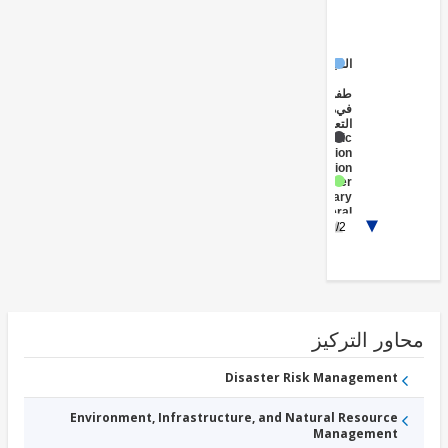
المبكرة
الطفولة
في
مرحلة
التعليم
Public
Administration
- Education
Lower
Secondary
General
1/2
Education
الابتدائي
التعليم
ور التركيز
Disaster Risk Management
Environment, Infrastructure, and Natural Resource
Management