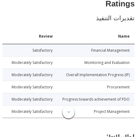
Rat
ات التنفيذ
Date
Review
N
026-05-11
Satisfactory
Financial Manage
026-05-11
Moderately Satisfactory
Monitoring and Evalu
026-05-11
Moderately Satisfactory
Overall Implementation Progress
026-05-11
Moderately Satisfactory
Procure
026-05-11
Moderately Satisfactory
Progress towards achievement of
026-05-11
Moderately Satisfactory
Project Manage