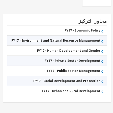
FY17 -
Social
Protection
FY17 -
Urban
ور التركيز
Transport
FY17 -
Railways
FY17 - Economic Policy
FY17 -
Trade
FY17 - Environment and Natural Resource Management
FY17 -
Other
Industry,
FY17 - Human Development and Gender
Trade
and
Services
FY17 - Private Sector Development
FY17 - Public Sector Management
FY17 - Social Development and Protection
FY17 - Urban and Rural Development