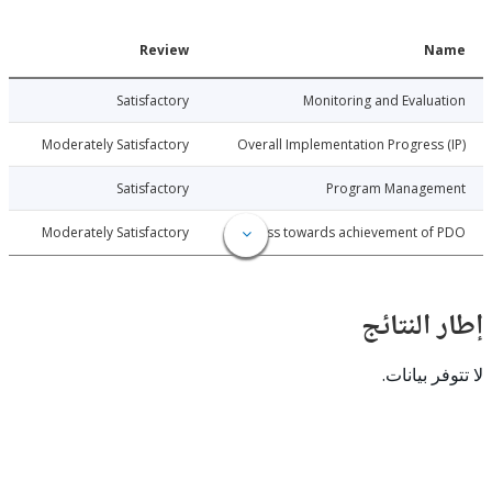
Date
Review
N
025-11-13
Satisfactory
Monitoring and Evalu
025-11-13
Moderately Satisfactory
Overall Implementation Progress
025-11-13
Satisfactory
Program Manage
025-11-13
Moderately Satisfactory
Progress towards achievement of
النتائج
 بيانات.