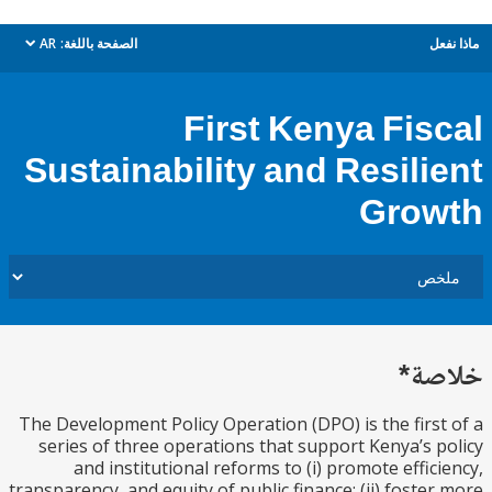
ل
الصفحة باللغة:
AR
dropdown
First Kenya Fis
Sustainability and Resili
Gro
ة*
The Development Policy Operation (DPO) is the firs
series of three operations that support Kenya’s 
and institutional reforms to (i) promote effic
transparency, and equity of public finance; (ii) foste