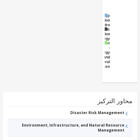
Energy
Generation
- Hydro
Public
Administration
- Energy
Other
-
Energy
and
Mineral
Resources
ور التركيز
Disaster Risk Management
Environment, Infrastructure, and Natural Resource
Management