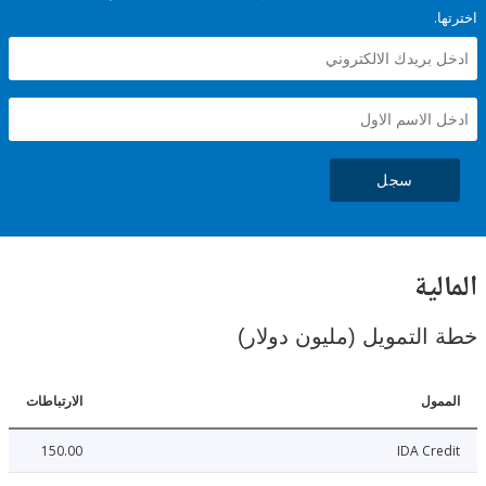
سجل
ية
لتمويل (مليون دولار)
ل
الارتباطات
150.00
IDA C