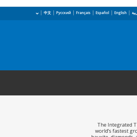
بية
English
Español
Français
Русский
中文
The Integrated Tr
world’s fastest gr