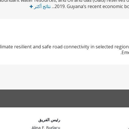
abundant water resources, and Oil and Gas (O&G) reserves off
2019. Guyana’s recent economic boo
نتائج أكثر
imate resilient and safe road connectivity in selected regions
Eme
رئيس الفريق
Alina F. Burlacu