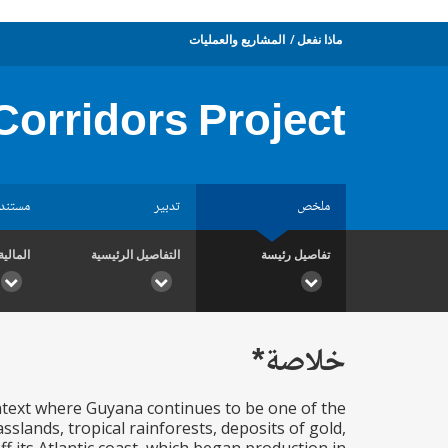
ماذا نفعل
المشاريع والعمليات
Corridors Project
ملخص
تدبير
مستند
تفاصيل رئيسة
التفاصيل الرئيسية
المالية
خلاصة*
ontext where Guyana continues to be one of the
slands, tropical rainforests, deposits of gold,