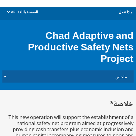
ل
الصفحة باللغة:
AR
dropdown
Chad Adaptive 
Productive Safety N
Proj
ة*
This new operation will support the establishmen
national safety net program aimed at progres
providing cash transfers plus economic inclusi
human capital accompanying measures to poo