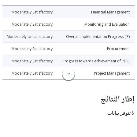
6-06-20
Moderately Satisfactory
Financial Manage
6-06-20
Moderately Satisfactory
Monitoring and Evalu
6-06-20
Moderately Unsatisfactory
Overall Implementation Progress
6-06-20
Moderately Satisfactory
Procure
6-06-20
Moderately Satisfactory
Progress towards achievement of
6-06-20
Moderately Satisfactory
Project Manage
النتائج
 بيانات.