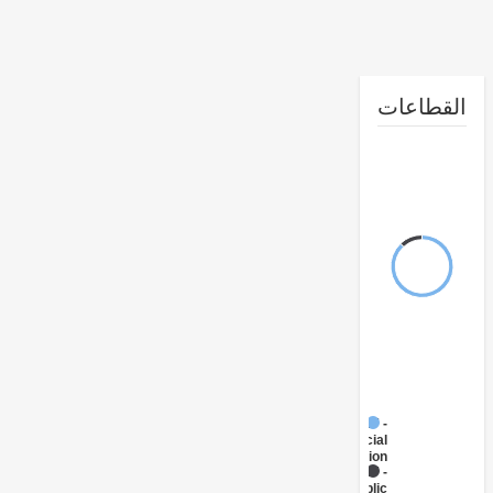
طاعات
FY17 -
Social
Protection
FY17 -
Public