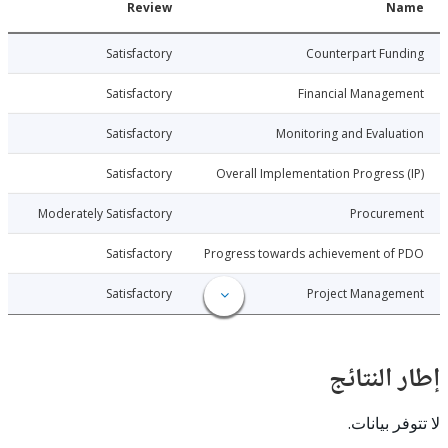
Date
Review
N
026-08-03
Satisfactory
Counterpart Fu
026-08-03
Satisfactory
Financial Manage
026-08-03
Satisfactory
Monitoring and Evalu
026-08-03
Satisfactory
Overall Implementation Progress
026-08-03
Moderately Satisfactory
Procure
026-08-03
Satisfactory
Progress towards achievement of
026-08-03
Satisfactory
Project Manage
النتائج
 بيانات.