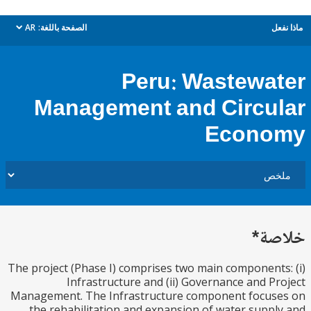
ل
الصفحة باللغة:
AR
dropdown
Peru: Wastewa
Management and Circu
Econo
ة*
The project (Phase I) comprises two main component
Infrastructure and (ii) Governance and P
Management. The Infrastructure component focus
the rehabilitation and expansion of water supp