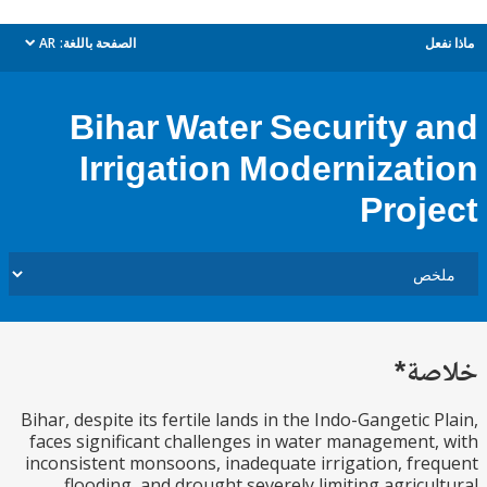
ل
الصفحة باللغة:
AR
dropdown
Bihar Water Security 
Irrigation Modernizat
Proj
ة*
Bihar, despite its fertile lands in the Indo-Gangetic 
faces significant challenges in water management
inconsistent monsoons, inadequate irrigation, fr
flooding, and drought severely limiting agricu