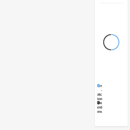
Other
-
Public
Administration
Insurance
and
Pensions