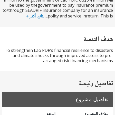
million to the government of Lao PDR, US$3.4 millio
be used by thegovernment to pay insurance pr
to/through SEADRIF insurance company for an ins
policy and service inreturn. Thi
نتائج أكثر
التنمية
To strengthen Lao PDR’s financial resilience to dis
and climate shocks through improved access t
arranged risk financing mecha
يل رئيسة
صيل مشروع
ف المشروع
الوضع