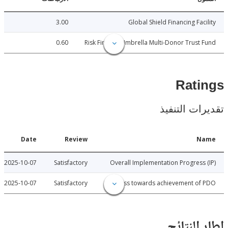
3.00
Global Shield Financing Fac
0.60
Risk Finance Umbrella Multi-Donor Trust
Rat
ات التنفيذ
Date
Review
N
2025-10-07
Satisfactory
Overall Implementation Progress
2025-10-07
Satisfactory
Progress towards achievement of
النتائج