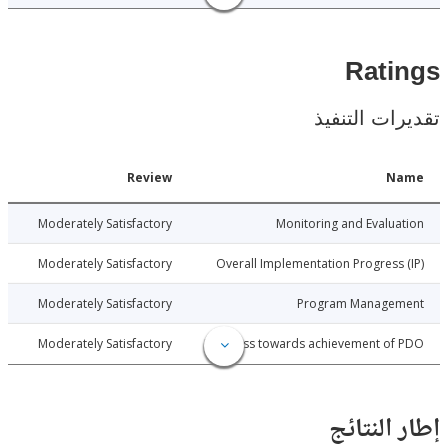
Rat
ات التنفيذ
Date
Review
N
025-10-23
Moderately Satisfactory
Monitoring and Evalu
025-10-23
Moderately Satisfactory
Overall Implementation Progress
025-10-23
Moderately Satisfactory
Program Manage
025-10-23
Moderately Satisfactory
Progress towards achievement of
النتائج