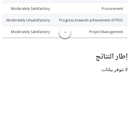
6-06-01
Moderately Satisfactory
Procure
6-06-01
Moderately Unsatisfactory
Progress towards achievement of
6-06-01
Moderately Satisfactory
Project Manage
النتائج
 بيانات.