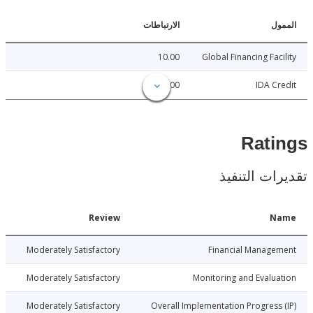
ل
الارتباطات
10.00
Global Financing Fac
85.00
IDA C
Rat
ات التنفيذ
Date
Review
N
6-06-01
Moderately Satisfactory
Financial Manage
6-06-01
Moderately Satisfactory
Monitoring and Evalu
6-06-01
Moderately Satisfactory
Overall Implementation Progress