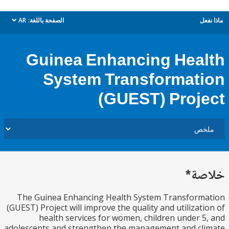
ل
الصفحة باللغة:
AR
dropdown
Guinea Enhancing Hea
System Transformat
(GUEST) Proj
ة*
The Guinea Enhancing Health System Transform
(GUEST) Project will improve the quality and utilizat
health services for women, children under 
adolescents and strengthen the management and c