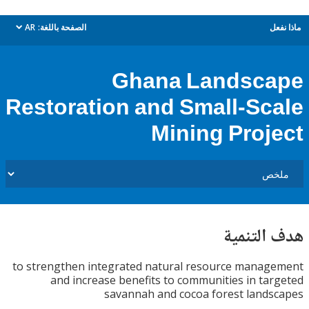
ل
الصفحة باللغة:
AR
dropdown
Ghana Landsc
Restoration and Small-Sc
Mining Proj
التنمية
to strengthen integrated natural resource mana
and increase benefits to communities in ta
savannah and cocoa forest land