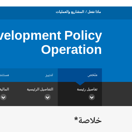
ماذا نفعل
المشاريع والعمليات
elopment Policy
Operation
ملخص
تدبير
مستند
تفاصيل رئيسة
التفاصيل الرئيسية
المالية
خلاصة*