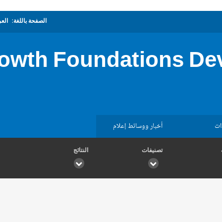
الصفحة باللغة:
العر
owth Foundations Dev
ات
أخبار ووسائط إعلام
تصنيفات
النتائج