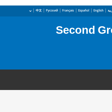
بية
English
Español
Français
Русский
中文
Second Gr