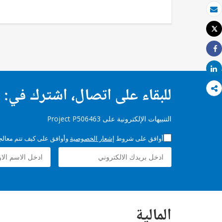
بريد الكتروني
Tweet
طباعة
Share
Share
للبقاء على اتصال، اشترك في:
التنبيهات الإلكترونية على Project P506463
أوافق على شروط
إشعار الخصوصية
وأوافق على كيف تتم معالجة 
المالية