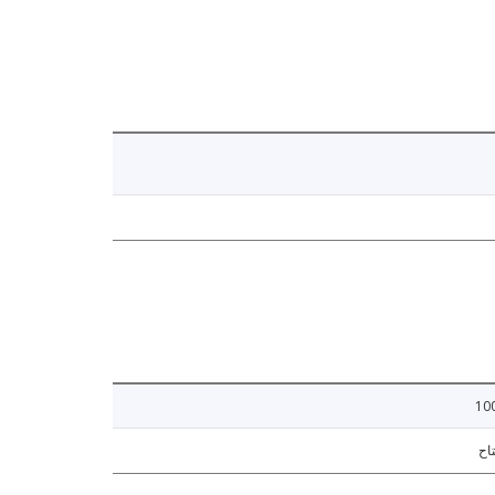
10
اح