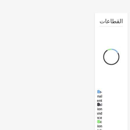
طاعات
Sub-
National
Government
Social
Cohesion
and
Resilience
Public
Administration