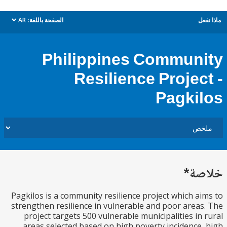
ل
الصفحة باللغة:
AR
dropdown
Philippines Commun
Resilience Projec
Pagki
ة*
Pagkilos is a community resilience project which a
strengthen resilience in vulnerable and poor area
project targets 500 vulnerable municipalities in
areas selected based on high poverty incidence