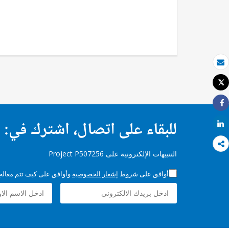
بريد الكتروني
Tweet
طباعة
Share
للبقاء على اتصال، اشترك في:
Share
التنبيهات الإلكترونية على Project P507256
أوافق على شروط
إشعار الخصوصية
وأوافق على كيف تتم معالجة 