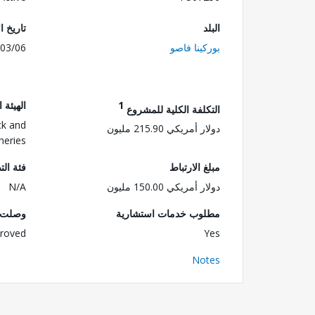
البلد
تاريخ ا
بوركينا فاصو
03/06
1
الهيئة 
التكلفة الكلية للمشروع
ck and
دولار أمريكي 215.90 مليون
heries
مبلغ الارتباط
فئة الت
دولار أمريكي 150.00 مليون
N/A
مطلوب خدمات استشارية
وصلت ا
roved
Yes
Notes