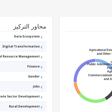
محاور التركيز
Data Ecosystem
Digital Transformation
Agricultural Ex
and Other 
ral Resource Management
Public Administra
Finance
Fis
Agr
Commercializati
Gender
and A
Jobs
vate Sector Development
Rural Development