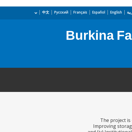
بية
English
Español
Français
Русский
中文
Burkina Fa
The project is
Improving storage