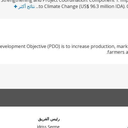
al Strengthening and Project Coordination. Component 1: Imp
to Climate Change (US$ 96.3 million IDA). 
نتائج أكثر
evelopment Objective (PDO) is to increase production, market
farmers a
رئيس الفريق
Idriss Serme