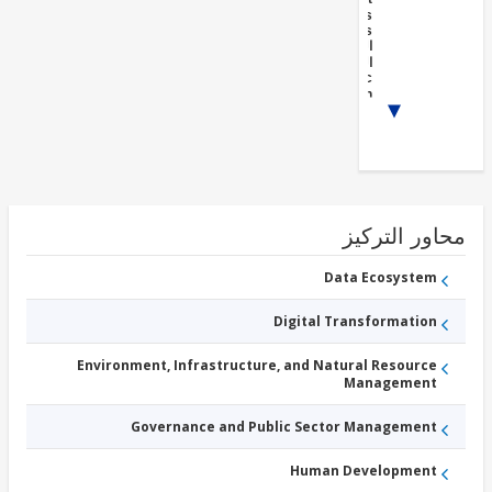
Activities
Fisheries
الزراعية
الحاصلات
Public
Administration
- Agriculture,
1/3
Fishing, and
Forestry
Other
-
Agriculture,
Fishing, and
Forestry
ور التركيز
Agricultural
Markets,
Commercialization,
Data Ecosystem
Agri-Business and
Agriculture finance
Digital Transformation
Environment, Infrastructure, and Natural Resource
Management
Governance and Public Sector Management
Human Development