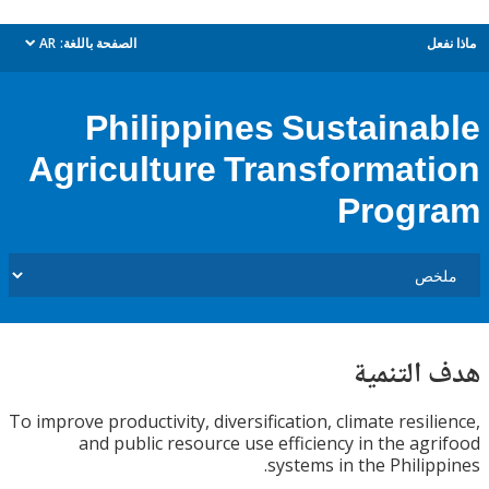
ل
الصفحة باللغة:
AR
dropdown
Philippines Sustaina
Agriculture Transformat
Prog
التنمية
To improve productivity, diversification, climate resil
and public resource use efficiency in the ag
systems in the Philip