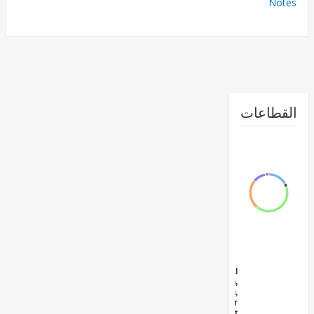
No
طاعات
Agricultural
Extension,
Research,
and Other
Support