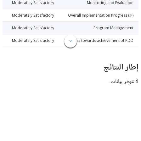
026-06-24
Moderately Satisfactory
Monitoring and Evalu
026-06-24
Moderately Satisfactory
Overall Implementation Progress
026-06-24
Moderately Satisfactory
Program Manage
026-06-24
Moderately Satisfactory
Progress towards achievement of
النتائج
 بيانات.