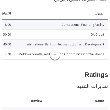
ل
الارتباطات
8.00
Concessional Financing Fac
50.00
IDA C
40.00
International Bank for Reconstruction and Develo
7.70
Moldova Growth, Resilience and Opportunities for Well-
Rat
ات التنفيذ
Date
Review
N