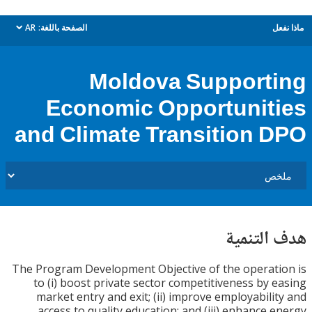
ل
الصفحة باللغة:
AR
dropdown
Moldova Support
Economic Opportunit
and Climate Transition 
التنمية
The Program Development Objective of the operat
to (i) boost private sector competitiveness by 
market entry and exit; (ii) improve employabili
access to quality education; and (iii) enhance 