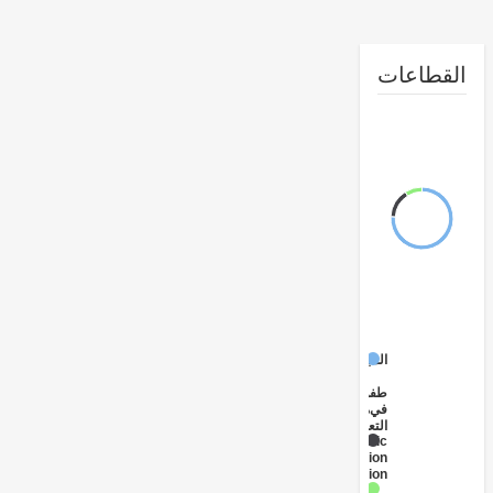
طاعات
المبكرة
الطفولة
في
مرحلة
التعليم
Public
Administration
- Education