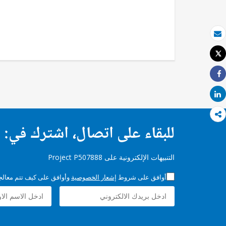
بريد الكتروني
Tweet
طباعة
Share
Share
للبقاء على اتصال، اشترك في:
التنبيهات الإلكترونية على Project P507888
أوافق على شروط
إشعار الخصوصية
وأوافق على كيف تتم معالجة 