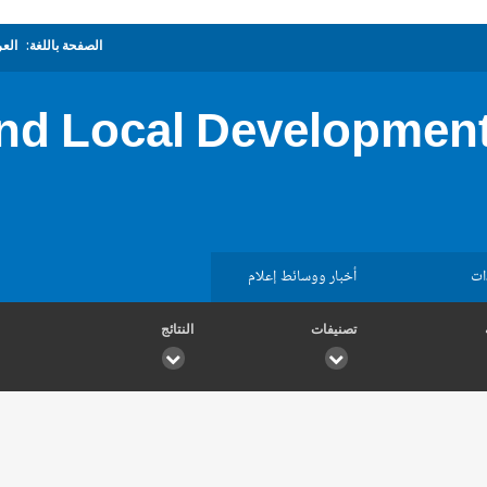
الصفحة باللغة:
العر
d Local Development
ات
أخبار ووسائط إعلام
تصنيفات
النتائج