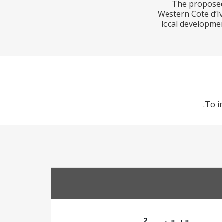
The proposed 
Western Cote d’Iv
local developmen
To i
2