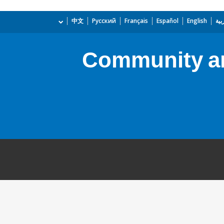
بية
English
Español
Français
Русский
中文
Community an