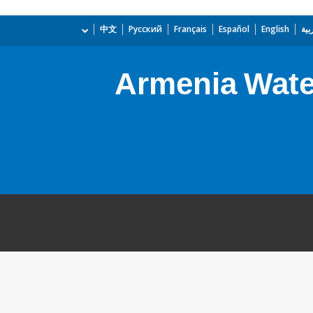
بية
English
Español
Français
Русский
中文
Armenia Wate