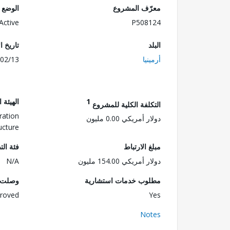
معرّف المشروع
الوضع
Active
P508124
البلد
تاريخ ا
أرمينيا
02/13
1
الهيئة 
التكلفة الكلية للمشروع
tration
دولار أمريكي 0.00 مليون
ucture
مبلغ الارتباط
فئة الت
دولار أمريكي 154.00 مليون
N/A
مطلوب خدمات استشارية
وصلت ا
roved
Yes
Notes