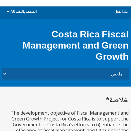
ل
الصفحة باللغة:
AR
dropdown
Costa Rica Fis
Management and Gr
Gro
ة*
The development objective of Fiscal Manageme
Green Growth Project for Costa Rica is to suppo
Government of Costa Rica’s efforts to (i) enhan
efficiency of fiscal management; and (ii) suppo