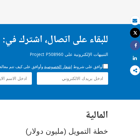
بريد الكتروني
Tweet
للبقاء على اتصال، اشترك في:
طباعة
Share
التنبيهات الإلكترونية على Project P508960
Share
أوافق على شروط
إشعار الخصوصية
وأوافق على كيف تتم معالجة 
المالية
خطة التمويل (مليون دولار)