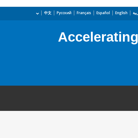
بية
English
Español
Français
Русский
中文
Acceleratin