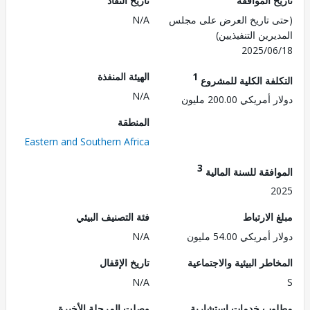
 الموافقة
تاريخ النفاذ
 تاريخ العرض على مجلس
N/A
رين التنفيذيين)
2025/0
1
الهيئة المنفذة
لفة الكلية للمشروع
N/A
ريكي 200.00 مليون
المنطقة
Eastern and Southern Africa
3
فقة للسنة المالية
2
الارتباط
فئة التصنيف البيئي
ريكي 54.00 مليون
N/A
طر البيئية والاجتماعية
تاريخ الإقفال
N/A
ب خدمات استشارية
وصلت المرحلة الأخيرة