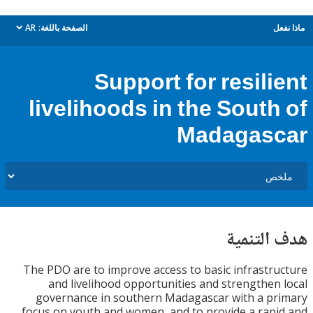
ل
الصفحة باللغة:
AR
dropdown
Support for resili
livelihoods in the South
Madagas
التنمية
The PDO are to improve access to basic infrastr
and livelihood opportunities and strengthen
governance in southern Madagascar with a p
focus on youth and women, and to provide a rap