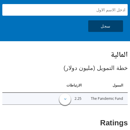
سجل
ية
لتمويل (مليون دولار)
ل
الارتباطات
2.25
The Pandemic 
Rat