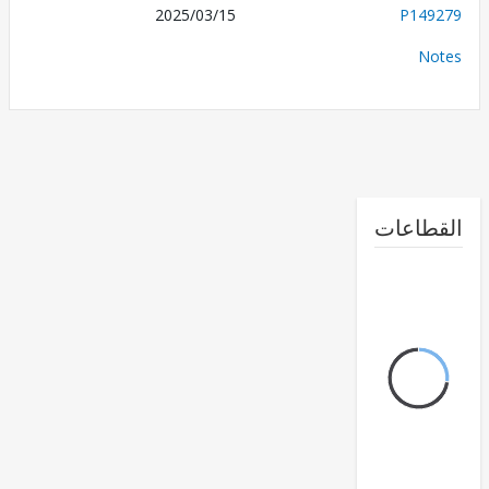
2025/03/15
P149
No
طاعات