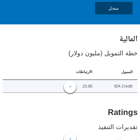
سجل
ية
لتمويل (مليون دولار)
ل
الارتباطات
23.00
IDA C
Rat
ات التنفيذ