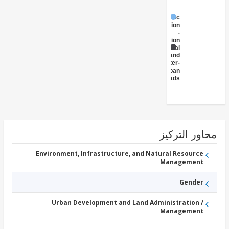
Public
Administration
-
Transportation
Rural
and
Inter-
Urban
Roads
ور التركيز
Environment, Infrastructure, and Natural Resource
Management
Gender
Urban Development and Land Administration /
Management