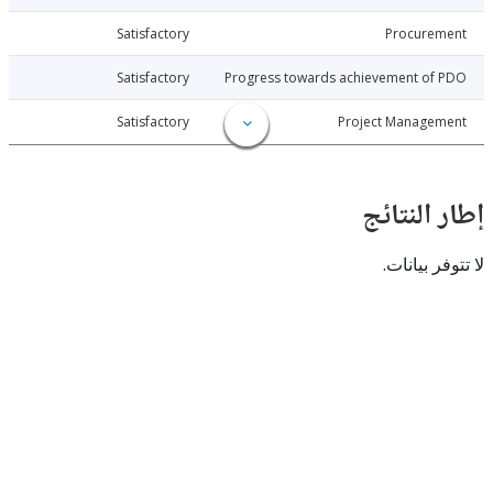
026-07-07
Satisfactory
Procure
026-07-07
Satisfactory
Progress towards achievement of
026-07-07
Satisfactory
Project Manage
النتائج
 بيانات.