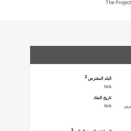
The Project
2
البلد المقترض
N/A
تاريخ النفاذ
رين
N/A
3