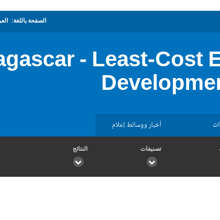
الصفحة باللغة:
العر
gascar - Least-Cost E
Developmen
ات
أخبار ووسائط إعلام
تصنيفات
النتائج