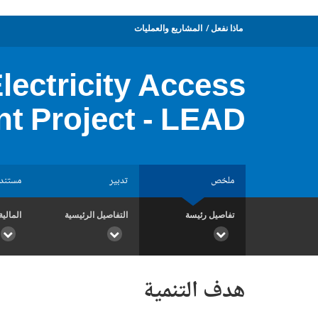
ماذا نفعل
المشاريع والعمليات
lectricity Access
t Project - LEAD
ملخص
تدبير
مستند
تفاصيل رئيسة
التفاصيل الرئيسية
المالية
هدف التنمية