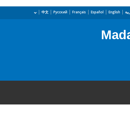
بية
English
Español
Français
Русский
中文
Mada